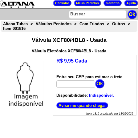
Altana Tubes
>
Válvulas Pentodos
>
Com Triodos
>
Outros
>
Item 001816
Válvula XCF80/4BL8 - Usada
Válvula Eletrônica XCF80/4BL8 - Usada
R$ 9,95 Cada
Entre seu CEP para estimar o frete
Disponibilidade:
Indisponível.
Item
1816
atualizado em
13/01/2025