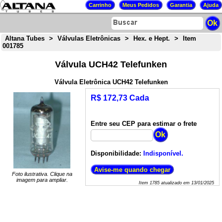
Altana Tubes
>
Válvulas Eletrônicas
>
Hex. e Hept.
>
Item
001785
Válvula UCH42 Telefunken
Válvula Eletrônica UCH42 Telefunken
R$ 172,73 Cada
Entre seu CEP para estimar o frete
Disponibilidade:
Indisponível.
Foto ilustrativa. Clique na
imagem para ampliar.
Item
1785
atualizado em
13/01/2025