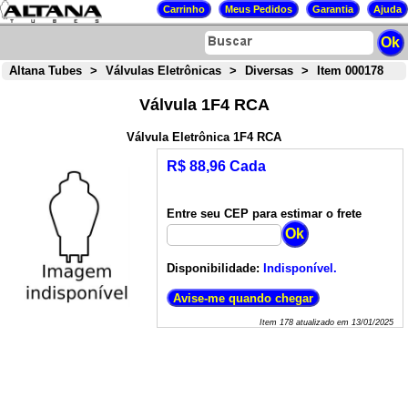
Altana Tubes
>
Válvulas Eletrônicas
>
Diversas
>
Item 000178
Válvula 1F4 RCA
Válvula Eletrônica 1F4 RCA
R$ 88,96 Cada
Entre seu CEP para estimar o frete
Disponibilidade:
Indisponível.
Item
178
atualizado em
13/01/2025