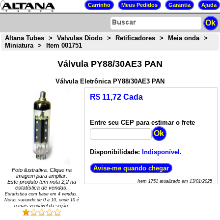
Altana Tubes
>
Valvulas Diodo
>
Retificadores
>
Meia onda
>
Miniatura
>
Item 001751
Válvula PY88/30AE3 PAN
Válvula Eletrônica PY88/30AE3 PAN
R$ 11,72 Cada
Entre seu CEP para estimar o frete
Disponibilidade:
Indisponível.
Foto ilustrativa. Clique na
imagem para ampliar.
Este produto tem nota
2,2
na
Item
1751
atualizado em
13/01/2025
estatística de vendas.
Estatística com base em
4
vendas.
Notas variando de
0
a
10
, onde 10 é
o mais vendável da seção.