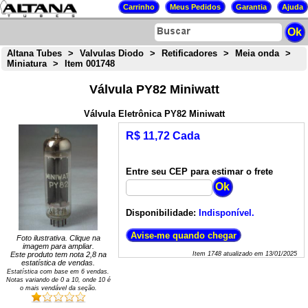
Altana Tubes
>
Valvulas Diodo
>
Retificadores
>
Meia onda
>
Miniatura
>
Item 001748
Válvula PY82 Miniwatt
Válvula Eletrônica PY82 Miniwatt
R$ 11,72 Cada
Entre seu CEP para estimar o frete
Disponibilidade:
Indisponível.
Foto ilustrativa. Clique na
imagem para ampliar.
Este produto tem nota
2,8
na
Item
1748
atualizado em
13/01/2025
estatística de vendas.
Estatística com base em
6
vendas.
Notas variando de
0
a
10
, onde 10 é
o mais vendável da seção.