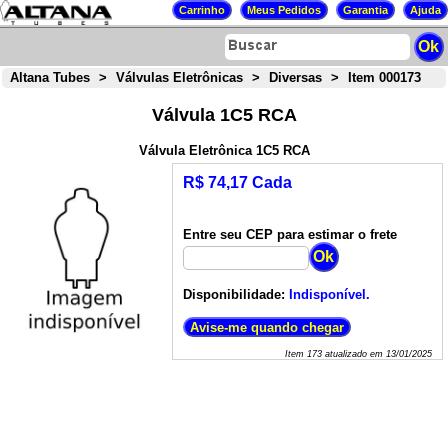
Altana Tubes
>
Válvulas Eletrônicas
>
Diversas
>
Item 000173
Válvula 1C5 RCA
Válvula Eletrônica 1C5 RCA
R$ 74,17 Cada
Entre seu CEP para estimar o frete
Disponibilidade:
Indisponível.
Item
173
atualizado em
13/01/2025