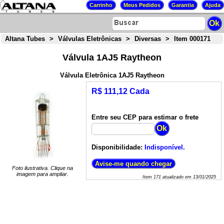
Altana Tubes
>
Válvulas Eletrônicas
>
Diversas
>
Item 000171
Válvula 1AJ5 Raytheon
Válvula Eletrônica 1AJ5 Raytheon
R$ 111,12 Cada
Entre seu CEP para estimar o frete
Disponibilidade:
Indisponível.
Foto ilustrativa. Clique na
imagem para ampliar.
Item
171
atualizado em
13/01/2025