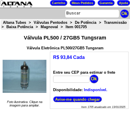
Altana Tubes
>
Válvulas Pentodos
>
De Potência
>
Transmissão
>
Baixa Potência
>
Magnoval
>
Item 001705
Válvula PL500 / 27GB5 Tungsram
Válvula Eletrônica PL500/27GB5 Tungsram
R$ 93,84 Cada
Entre seu CEP para estimar o frete
Disponibilidade:
Indisponível.
Foto ilustrativa. Clique na
imagem para ampliar.
Item
1705
atualizado em
13/01/2025