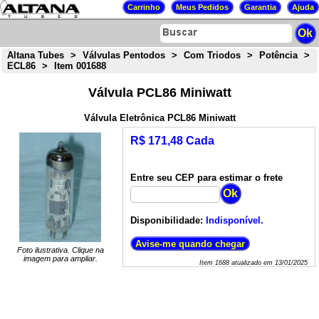
Altana Tubes
>
Válvulas Pentodos
>
Com Triodos
>
Potência
>
ECL86
>
Item 001688
Válvula PCL86 Miniwatt
Válvula Eletrônica PCL86 Miniwatt
R$ 171,48 Cada
Entre seu CEP para estimar o frete
Disponibilidade:
Indisponível.
Foto ilustrativa. Clique na
imagem para ampliar.
Item
1688
atualizado em
13/01/2025