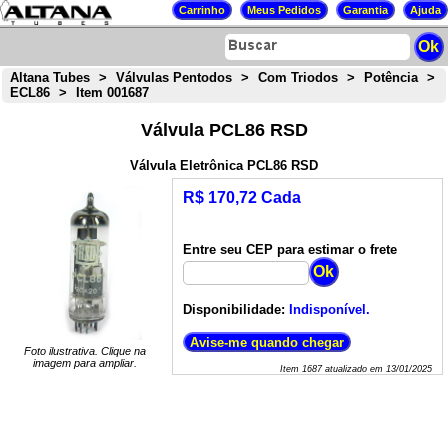
Altana Tubes
>
Válvulas Pentodos
>
Com Triodos
>
Potência
>
ECL86
>
Item 001687
Válvula PCL86 RSD
Válvula Eletrônica PCL86 RSD
R$ 170,72 Cada
Entre seu CEP para estimar o frete
Disponibilidade:
Indisponível.
Foto ilustrativa. Clique na
imagem para ampliar.
Item
1687
atualizado em
13/01/2025