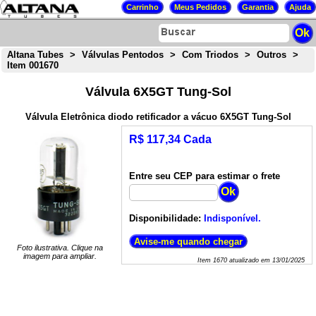
Altana Tubes
>
Válvulas Pentodos
>
Com Triodos
>
Outros
>
Item 001670
Válvula 6X5GT Tung-Sol
Válvula Eletrônica diodo retificador a vácuo 6X5GT Tung-Sol
R$ 117,34 Cada
Entre seu CEP para estimar o frete
Disponibilidade:
Indisponível.
Foto ilustrativa. Clique na
imagem para ampliar.
Item
1670
atualizado em
13/01/2025