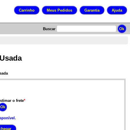
Buscar
 Usada
Usada
stimar o frete
*
sponível.