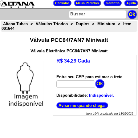
Altana Tubes
>
Válvulas Triodos
>
Duplos
>
Miniatura
>
Item
001644
Válvula PCC84/7AN7 Miniwatt
Válvula Eletrônica PCC84/7AN7 Miniwatt
R$ 34,29 Cada
Entre seu CEP para estimar o frete
Disponibilidade:
Indisponível.
Item
1644
atualizado em
13/01/2025