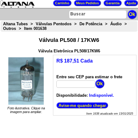
Altana Tubes
>
Válvulas Pentodos
>
De Potência
>
Áudio
>
Outros
>
Item 001638
Válvula PL508 / 17KW6
Válvula Eletrônica PL508/17KW6
R$ 187,51 Cada
Entre seu CEP para estimar o frete
Disponibilidade:
Indisponível.
Foto ilustrativa. Clique na
imagem para ampliar.
Item
1638
atualizado em
13/01/2025