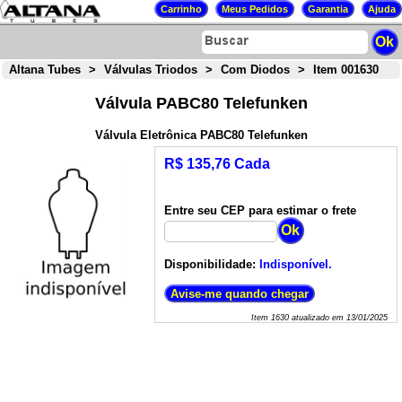
Altana Tubes
>
Válvulas Triodos
>
Com Diodos
>
Item 001630
Válvula PABC80 Telefunken
Válvula Eletrônica PABC80 Telefunken
R$ 135,76 Cada
Entre seu CEP para estimar o frete
Disponibilidade:
Indisponível.
Item
1630
atualizado em
13/01/2025