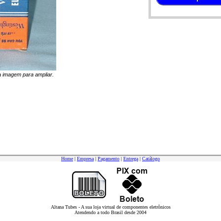
na imagem para ampliar.
Home
|
Empresa
|
Pagamento
|
Entrega
|
Catálogo
Altana Tubes - A sua loja virtual de componentes eletrônicos
Atendendo a todo Brasil desde 2004