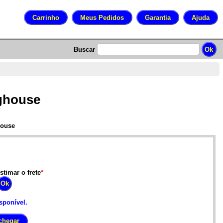
Buscar
ghouse
house
stimar o frete
*
sponível.