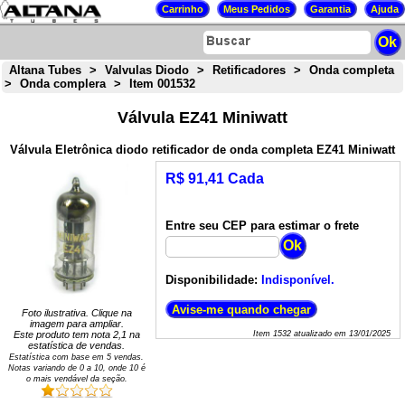
Altana Tubes
>
Valvulas Diodo
>
Retificadores
>
Onda completa
>
Onda complera
>
Item 001532
Válvula EZ41 Miniwatt
Válvula Eletrônica diodo retificador de onda completa EZ41 Miniwatt
R$ 91,41 Cada
Entre seu CEP para estimar o frete
Disponibilidade:
Indisponível.
Foto ilustrativa. Clique na
imagem para ampliar.
Este produto tem nota
2,1
na
Item
1532
atualizado em
13/01/2025
estatística de vendas.
Estatística com base em
5
vendas.
Notas variando de
0
a
10
, onde 10 é
o mais vendável da seção.