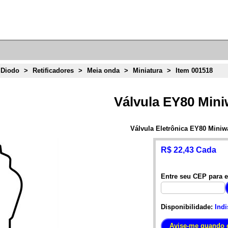
 Diodo
>
Retificadores
>
Meia onda
>
Miniatura
>
Item 001518
Válvula EY80 Mini
Válvula Eletrônica EY80 Miniwa
R$ 22,43 Cada
Entre seu CEP para e
Disponibilidade:
Indi