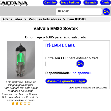
Altana Tubes
>
Válvulas Indicadoras
>
Item 001508
Válvula EM80 Sovtek
Olho mágico 6BR5 para rádio valvulado
R$ 160,41 Cada
Entre seu CEP para estimar o frete
Disponibilidade:
Indisponível.
Foto ilustrativa. Clique na
imagem para ampliar.
Este produto tem nota
5,6
na
Item
1508
atualizado em
13/01/2025
estatística de vendas.
Estatística com base em
12
vendas.
Notas variando de
0
a
10
, onde 10 é
o mais vendável da seção.