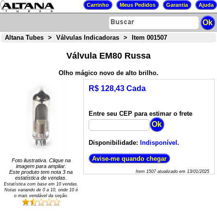
Altana Tubes
>
Válvulas Indicadoras
>
Item 001507
Válvula EM80 Russa
Olho mágico novo de alto brilho.
R$ 128,43 Cada
Entre seu CEP para estimar o frete
Disponibilidade:
Indisponível.
Foto ilustrativa. Clique na
imagem para ampliar.
Este produto tem nota
3
na
Item
1507
atualizado em
13/01/2025
estatística de vendas.
Estatística com base em
10
vendas.
Notas variando de
0
a
10
, onde 10 é
o mais vendável da seção.