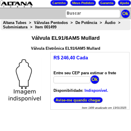
Altana Tubes
>
Válvulas Pentodos
>
De Potência
>
Áudio
>
Subminiatura
>
Item 001499
Válvula EL91/6AM5 Mullard
Válvula Eletrônica EL91/6AM5 Mullard
R$ 246,40 Cada
Entre seu CEP para estimar o frete
Disponibilidade:
Indisponível.
Item
1499
atualizado em
13/01/2025