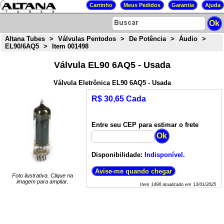
Altana Tubes
>
Válvulas Pentodos
>
De Potência
>
Áudio
>
EL90/6AQ5
>
Item 001498
Válvula EL90 6AQ5 - Usada
Válvula Eletrônica EL90 6AQ5 - Usada
R$ 30,65 Cada
Entre seu CEP para estimar o frete
Disponibilidade:
Indisponível.
Foto ilustrativa. Clique na
imagem para ampliar.
Item
1498
atualizado em
13/01/2025