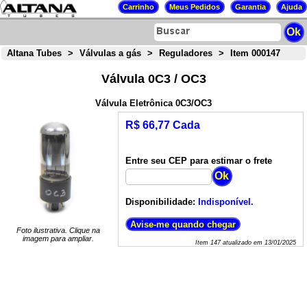
Altana Tubes
>
Válvulas a gás
>
Reguladores
>
Item 000147
Válvula 0C3 / OC3
Válvula Eletrônica 0C3/OC3
R$ 66,77 Cada
Entre seu CEP para estimar o frete
Disponibilidade:
Indisponível.
Foto ilustrativa. Clique na
imagem para ampliar.
Item
147
atualizado em
13/01/2025