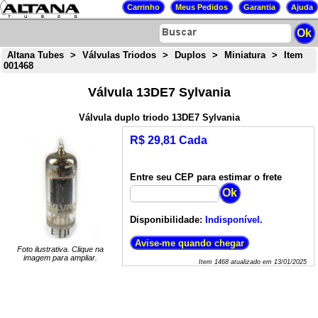
Altana Tubes
>
Válvulas Triodos
>
Duplos
>
Miniatura
>
Item
001468
Válvula 13DE7 Sylvania
Válvula duplo triodo 13DE7 Sylvania
R$ 29,81 Cada
Entre seu CEP para estimar o frete
Disponibilidade:
Indisponível.
Foto ilustrativa. Clique na
imagem para ampliar.
Item
1468
atualizado em
13/01/2025