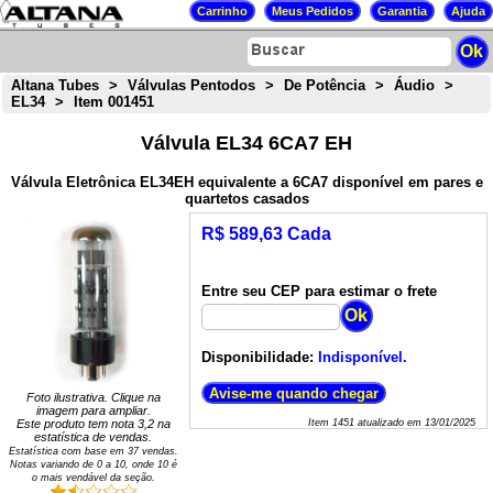
Altana Tubes
>
Válvulas Pentodos
>
De Potência
>
Áudio
>
EL34
>
Item 001451
Válvula EL34 6CA7 EH
Válvula Eletrônica EL34EH equivalente a 6CA7 disponível em pares e
quartetos casados
R$ 589,63 Cada
Entre seu CEP para estimar o frete
Disponibilidade:
Indisponível.
Foto ilustrativa. Clique na
imagem para ampliar.
Este produto tem nota
3,2
na
Item
1451
atualizado em
13/01/2025
estatística de vendas.
Estatística com base em
37
vendas.
Notas variando de
0
a
10
, onde 10 é
o mais vendável da seção.