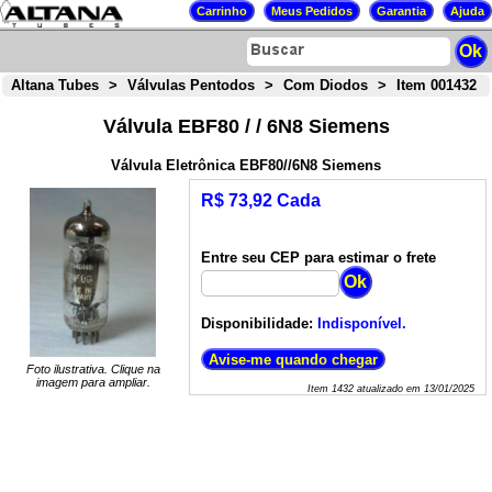
Altana Tubes
>
Válvulas Pentodos
>
Com Diodos
>
Item 001432
Válvula EBF80 / / 6N8 Siemens
Válvula Eletrônica EBF80//6N8 Siemens
R$ 73,92 Cada
Entre seu CEP para estimar o frete
Disponibilidade:
Indisponível.
Foto ilustrativa. Clique na
imagem para ampliar.
Item
1432
atualizado em
13/01/2025