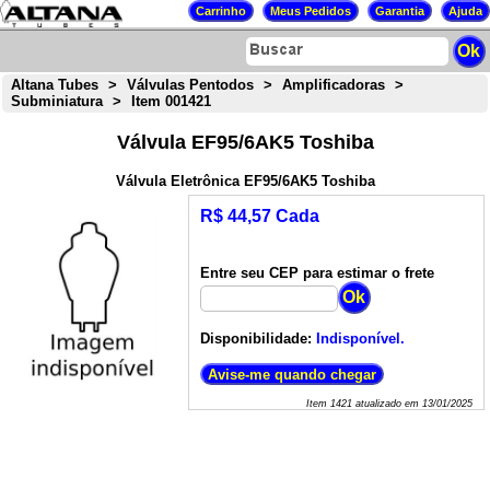
Altana Tubes
>
Válvulas Pentodos
>
Amplificadoras
>
Subminiatura
>
Item 001421
Válvula EF95/6AK5 Toshiba
Válvula Eletrônica EF95/6AK5 Toshiba
R$ 44,57 Cada
Entre seu CEP para estimar o frete
Disponibilidade:
Indisponível.
Item
1421
atualizado em
13/01/2025