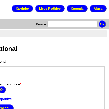
Buscar
tional
ional
stimar o frete
*
sponível.