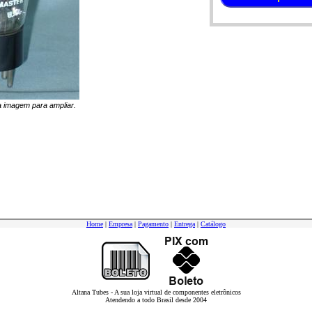
na imagem para ampliar.
Home
|
Empresa
|
Pagamento
|
Entrega
|
Catálogo
Altana Tubes - A sua loja virtual de componentes eletrônicos
Atendendo a todo Brasil desde 2004