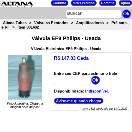
Altana Tubes
>
Válvulas Pentodos
>
Amplificadoras
>
Pré amp.
e RF
>
Item 001402
Válvula EF9 Philips - Usada
Válvula Eletrônica EF9 Philips - Usada
R$ 147,83 Cada
Entre seu CEP para estimar o frete
Disponibilidade:
Indisponível.
Foto ilustrativa. Clique na
imagem para ampliar.
Item
1402
atualizado em
13/01/2025