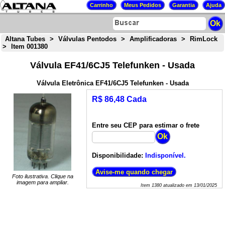
Altana Tubes
>
Válvulas Pentodos
>
Amplificadoras
>
RimLock
>
Item 001380
Válvula EF41/6CJ5 Telefunken - Usada
Válvula Eletrônica EF41/6CJ5 Telefunken - Usada
R$ 86,48 Cada
Entre seu CEP para estimar o frete
Disponibilidade:
Indisponível.
Foto ilustrativa. Clique na
imagem para ampliar.
Item
1380
atualizado em
13/01/2025