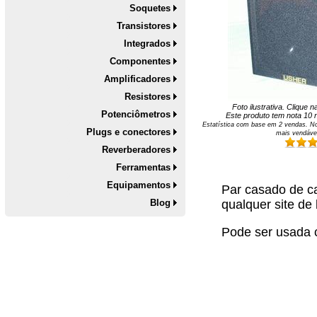
Soquetes
Transistores
Integrados
Componentes
Amplificadores
Resistores
Foto ilustrativa. Clique 
Potenciômetros
Este produto tem nota
10
n
Estatística com base em
2
vendas. No
Plugs e conectores
mais vendáve
Reverberadores
Ferramentas
Equipamentos
Par casado de ca
Blog
qualquer site de
Pode ser usada 