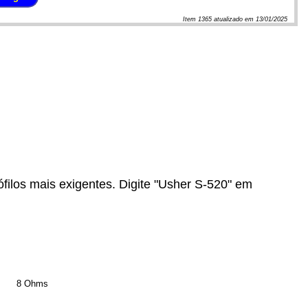
Item
1365
atualizado em
13/01/2025
ilos mais exigentes. Digite "Usher S-520" em
8 Ohms