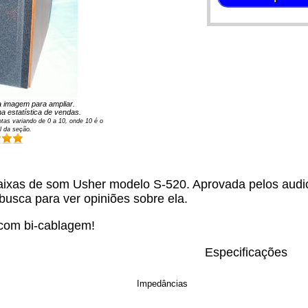
na imagem para ampliar.
a estatística de vendas.
tas variando de
0
a
10
, onde 10 é o
l da seção.
ixas de som Usher modelo S-520. Aprovada pelos audióf
 busca para ver opiniões sobre ela.
com bi-cablagem!
Especificações
Impedâncias