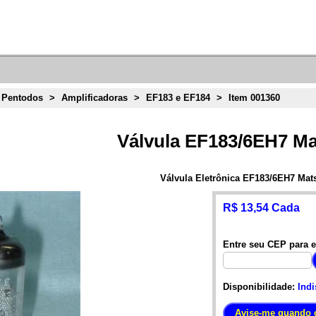
 Pentodos
>
Amplificadoras
>
EF183 e EF184
>
Item 001360
Válvula EF183/6EH7 Ma
Válvula Eletrônica EF183/6EH7 Mat
R$ 13,54 Cada
Entre seu CEP para e
Disponibilidade:
Indi