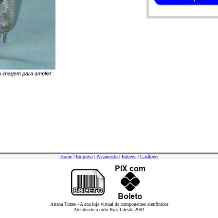
na imagem para ampliar.
Home
|
Empresa
|
Pagamento
|
Entrega
|
Catálogo
Altana Tubes - A sua loja virtual de componentes eletrônicos
Atendendo a todo Brasil desde 2004