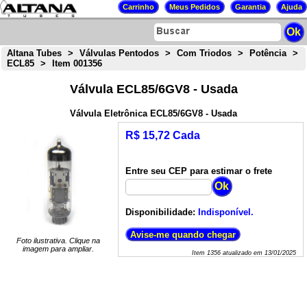
Altana Tubes
>
Válvulas Pentodos
>
Com Triodos
>
Potência
>
ECL85
>
Item 001356
Válvula ECL85/6GV8 - Usada
Válvula Eletrônica ECL85/6GV8 - Usada
R$ 15,72 Cada
Entre seu CEP para estimar o frete
Disponibilidade:
Indisponível.
Foto ilustrativa. Clique na
imagem para ampliar.
Item
1356
atualizado em
13/01/2025