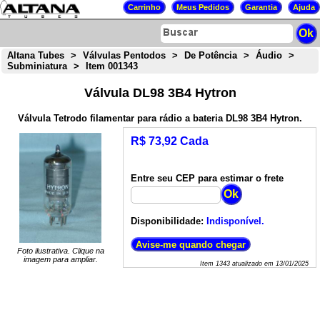
Altana Tubes
>
Válvulas Pentodos
>
De Potência
>
Áudio
>
Subminiatura
>
Item 001343
Válvula DL98 3B4 Hytron
Válvula Tetrodo filamentar para rádio a bateria DL98 3B4 Hytron.
R$ 73,92 Cada
Entre seu CEP para estimar o frete
Disponibilidade:
Indisponível.
Foto ilustrativa. Clique na
imagem para ampliar.
Item
1343
atualizado em
13/01/2025