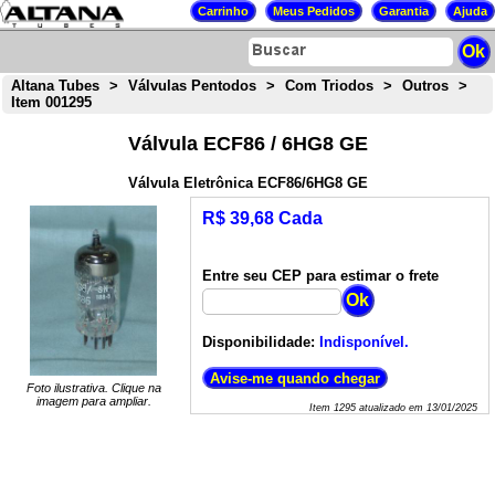
Altana Tubes
>
Válvulas Pentodos
>
Com Triodos
>
Outros
>
Item 001295
Válvula ECF86 / 6HG8 GE
Válvula Eletrônica ECF86/6HG8 GE
R$ 39,68 Cada
Entre seu CEP para estimar o frete
Disponibilidade:
Indisponível.
Foto ilustrativa. Clique na
imagem para ampliar.
Item
1295
atualizado em
13/01/2025