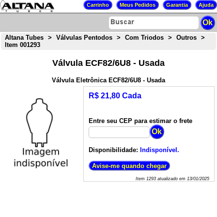
Altana Tubes
>
Válvulas Pentodos
>
Com Triodos
>
Outros
>
Item 001293
Válvula ECF82/6U8 - Usada
Válvula Eletrônica ECF82/6U8 - Usada
R$ 21,80 Cada
Entre seu CEP para estimar o frete
Disponibilidade:
Indisponível.
Item
1293
atualizado em
13/01/2025