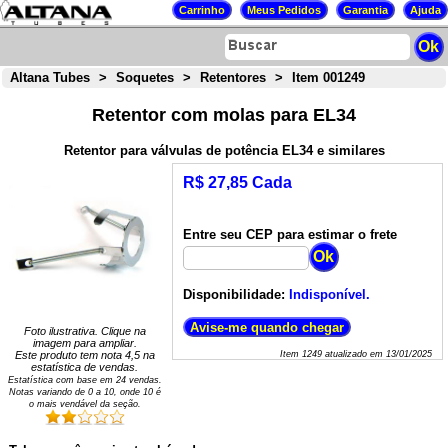
Altana Tubes
>
Soquetes
>
Retentores
>
Item 001249
Retentor com molas para EL34
Retentor para válvulas de potência EL34 e similares
R$ 27,85 Cada
Entre seu CEP para estimar o frete
Disponibilidade:
Indisponível.
Foto ilustrativa. Clique na
imagem para ampliar.
Este produto tem nota
4,5
na
Item
1249
atualizado em
13/01/2025
estatística de vendas.
Estatística com base em
24
vendas.
Notas variando de
0
a
10
, onde 10 é
o mais vendável da seção.