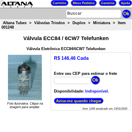
Altana Tubes
>
Válvulas Triodos
>
Duplos
>
Miniatura
>
Item
001248
Válvula ECC84 / 6CW7 Telefunken
Válvula Eletrônica ECC84/6CW7 Telefunken
R$ 146,46 Cada
Entre seu CEP para estimar o frete
Disponibilidade:
Indisponível.
Foto ilustrativa. Clique na
imagem para ampliar.
Item
1248
atualizado em
13/01/2025