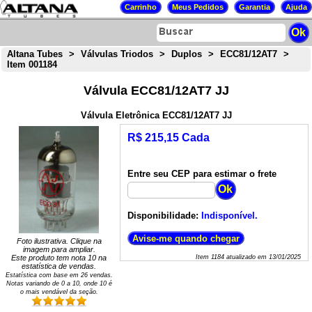
Altana Tubes
>
Válvulas Triodos
>
Duplos
>
ECC81/12AT7
>
Item 001184
Válvula ECC81/12AT7 JJ
Válvula Eletrônica ECC81/12AT7 JJ
R$ 215,15 Cada
Entre seu CEP para estimar o frete
Disponibilidade:
Indisponível.
Foto ilustrativa. Clique na
imagem para ampliar.
Este produto tem nota
10
na
Item
1184
atualizado em
13/01/2025
estatística de vendas.
Estatística com base em
26
vendas.
Notas variando de
0
a
10
, onde 10 é
o mais vendável da seção.