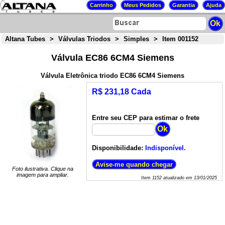
Altana Tubes
>
Válvulas Triodos
>
Simples
>
Item 001152
Válvula EC86 6CM4 Siemens
Válvula Eletrônica triodo EC86 6CM4 Siemens
R$ 231,18 Cada
Entre seu CEP para estimar o frete
Disponibilidade:
Indisponível.
Foto ilustrativa. Clique na
imagem para ampliar.
Item
1152
atualizado em
13/01/2025