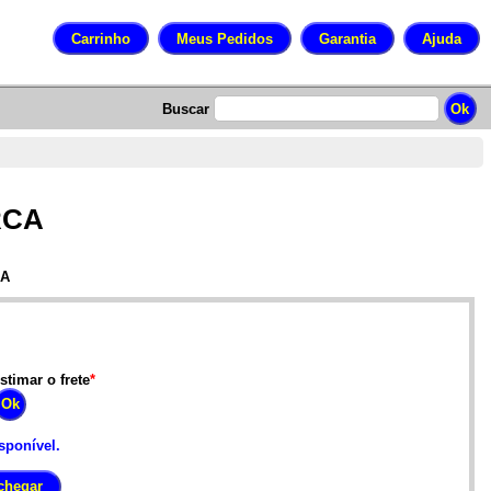
Buscar
RCA
CA
stimar o frete
*
sponível.