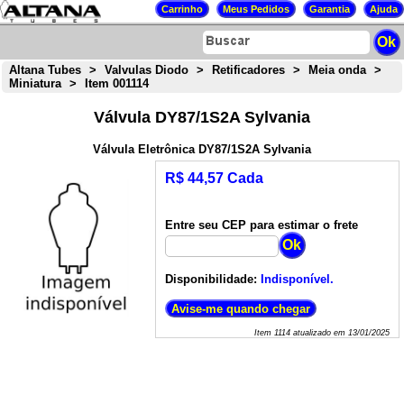
Altana Tubes
>
Valvulas Diodo
>
Retificadores
>
Meia onda
>
Miniatura
>
Item 001114
Válvula DY87/1S2A Sylvania
Válvula Eletrônica DY87/1S2A Sylvania
R$ 44,57 Cada
Entre seu CEP para estimar o frete
Disponibilidade:
Indisponível.
Item
1114
atualizado em
13/01/2025