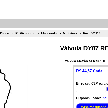
 Diodo
>
Retificadores
>
Meia onda
>
Miniatura
>
Item 001113
Válvula DY87 R
Válvula Eletrônica DY87 RFT
R$ 44,57 Cada
Entre seu CEP para e
Disponibilidade:
Indi