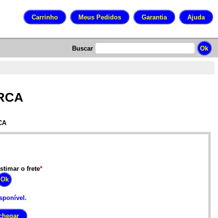
Buscar
 RCA
CA
stimar o frete
*
sponível.