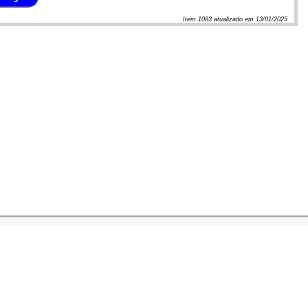
Item
1083
atualizado em
13/01/2025