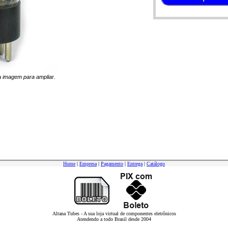
na imagem para ampliar.
Home
|
Empresa
|
Pagamento
|
Entrega
|
Catálogo
Altana Tubes - A sua loja virtual de componentes eletrônicos
Atendendo a todo Brasil desde 2004