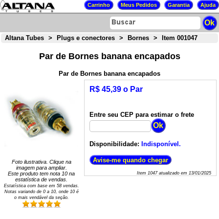
Altana Tubes
>
Plugs e conectores
>
Bornes
>
Item 001047
Par de Bornes banana encapados
Par de Bornes banana encapados
R$ 45,39 o Par
Entre seu CEP para estimar o frete
Disponibilidade:
Indisponível.
Foto ilustrativa. Clique na
imagem para ampliar.
Este produto tem nota
10
na
Item
1047
atualizado em
13/01/2025
estatística de vendas.
Estatística com base em
58
vendas.
Notas variando de
0
a
10
, onde 10 é
o mais vendável da seção.