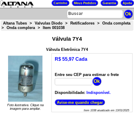
Altana Tubes
>
Valvulas Diodo
>
Retificadores
>
Onda completa
>
Onda complera
>
Item 001038
Válvula 7Y4
Válvula Eletrônica 7Y4
R$ 55,97 Cada
Entre seu CEP para estimar o frete
Disponibilidade:
Indisponível.
Foto ilustrativa. Clique na
imagem para ampliar.
Item
1038
atualizado em
13/01/2025