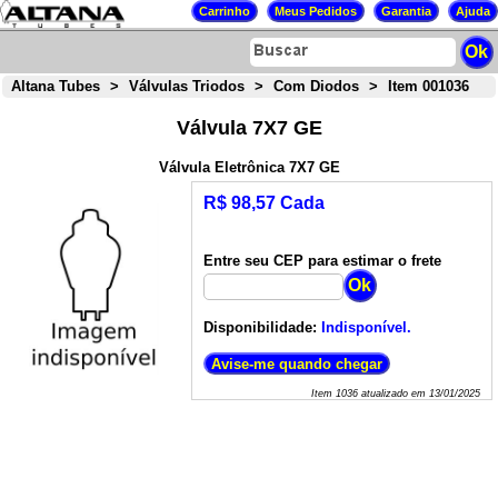
Altana Tubes
>
Válvulas Triodos
>
Com Diodos
>
Item 001036
Válvula 7X7 GE
Válvula Eletrônica 7X7 GE
R$ 98,57 Cada
Entre seu CEP para estimar o frete
Disponibilidade:
Indisponível.
Item
1036
atualizado em
13/01/2025