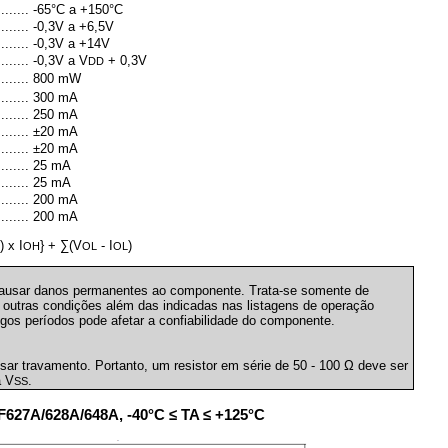
............. -65°C a +150°C
............. -0,3V a +6,5V
............. -0,3V a +14V
........... -0,3V a V
+ 0,3V
DD
............ 800 mW
............ 300 mA
............ 250 mA
............ ±20 mA
............ ±20 mA
........... 25 mA
........... 25 mA
............ 200 mA
............ 200 mA
) x I
} + ∑(V
- I
)
H
OH
OL
OL
causar danos permanentes ao componente. Trata-se somente de
 outras condições além das indicadas nas listagens de operação
gos períodos pode afetar a confiabilidade do componente.
ar travamento. Portanto, um resistor em série de 50 - 100 Ω deve ser
a V
.
SS
7A/628A/648A, -40°C ≤ TA ≤ +125°C