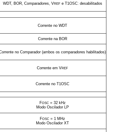
WDT, BOR, Comparadores, V
e T1OSC: desabilitados
REF
Corrente no WDT
Corrente na BOR
Corrente no Comparador (ambos os comparadores habilitados)
Corrente em V
REF
Corrente no T1OSC
F
= 32 kHz
OSC
Modo Oscilador LP
F
= 1 MHz
OSC
Modo Oscilador XT