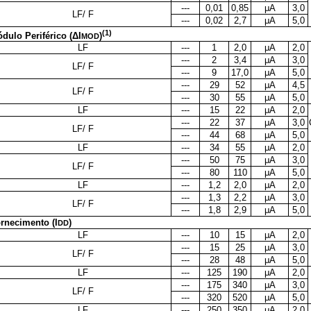
---
0,01
0,85
μA
3,0
LF/ F
---
0,02
2,7
μA
5,0
(1)
dulo Periférico (ΔI
)
MOD
LF
---
1
2,0
μA
2,0
---
2
3,4
μA
3,0
LF/ F
---
9
17,0
μA
5,0
---
29
52
μA
4,5
LF/ F
---
30
55
μA
5,0
LF
---
15
22
μA
2,0
---
22
37
μA
3,0
LF/ F
---
44
68
μA
5,0
LF
---
34
55
μA
2,0
---
50
75
μA
3,0
LF/ F
---
80
110
μA
5,0
LF
---
1,2
2,0
μA
2,0
---
1,3
2,2
μA
3,0
LF/ F
---
1,8
2,9
μA
5,0
rnecimento (I
)
DD
LF
---
10
15
μA
2,0
---
15
25
μA
3,0
LF/ F
---
28
48
μA
5,0
LF
---
125
190
μA
2,0
---
175
340
μA
3,0
LF/ F
---
320
520
μA
5,0
LF
---
250
350
μA
2,0