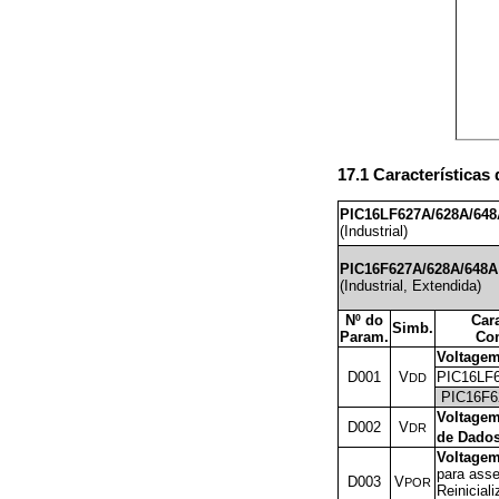
17.1 Características
PIC16LF627A/628A/64
(Industrial)
PIC16F627A/628A/648A
(Industrial, Extendida)
Nº do
Cara
Simb.
Param.
Co
Voltage
D001
V
PIC16LF
DD
PIC16F6
Voltagem
D002
V
DR
de Dado
Voltagem
para asse
D003
V
POR
Reinicial