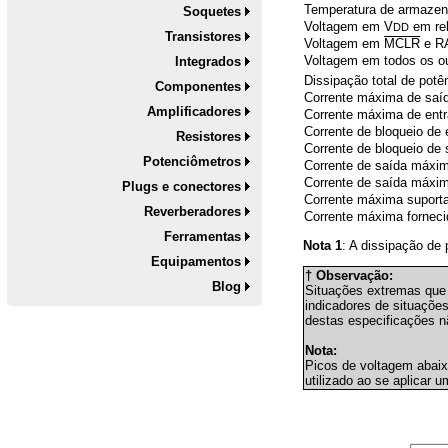
Temperatura de armaze
Soquetes
Voltagem em V
em re
DD
Transistores
Voltagem em
MCLR
e RA
Voltagem em todos os ou
Integrados
Dissipação total de potê
Componentes
Corrente máxima de saíd
Amplificadores
Corrente máxima de entr
Corrente de bloqueio de 
Resistores
Corrente de bloqueio de 
Potenciômetros
Corrente de saída máxim
Corrente de saída máxima
Plugs e conectores
Corrente máxima supor
Reverberadores
Corrente máxima forne
Ferramentas
Nota 1
: A dissipação de
Equipamentos
† Observação:
Blog
Situações extremas que
indicadores de situaçõe
destas especificações n
Nota:
Picos de voltagem abai
utilizado ao se aplicar 