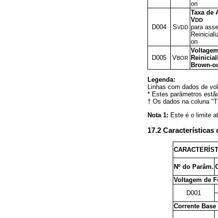
on
Taxa de
V
DD
D004
S
para asse
VDD
Reinicial
on
Voltage
D005
V
Reinicia
BOR
Brown-o
Legenda:
Linhas com dados de vol
* Estes parâmetros estã
† Os dados na coluna "Tí
Nota 1:
Este é o limite a
17.2 Características
CARACTERÍST
Nº do Parâm.
Voltagem de F
D001
Corrente Base 