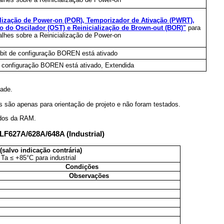
alização de Power-on (POR), Temporizador de Ativação (PWRT),
o do Oscilador (OST) e Reinicialização de Brown-out (BOR)"
para
alhes sobre a Reinicialização de Power-on
bit de configuração BOREN está ativado
e configuração BOREN está ativado, Extendida
dade.
s são apenas para orientação de projeto e não foram testados.
ados da RAM.
6LF627A/628A/648A (Industrial)
salvo indicação contrária)
Ta ≤ +85°C para industrial
Condições
Observações