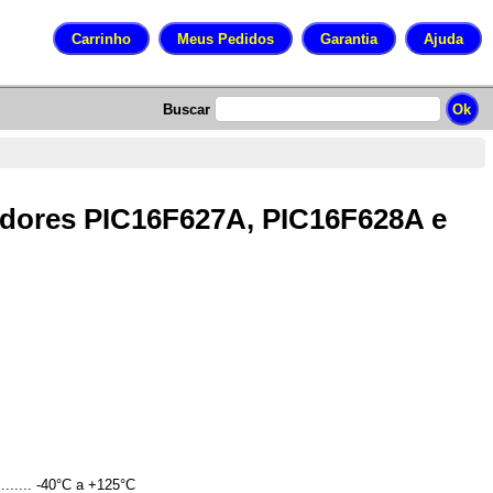
Buscar
ladores PIC16F627A, PIC16F628A e
............. -40°C a +125°C