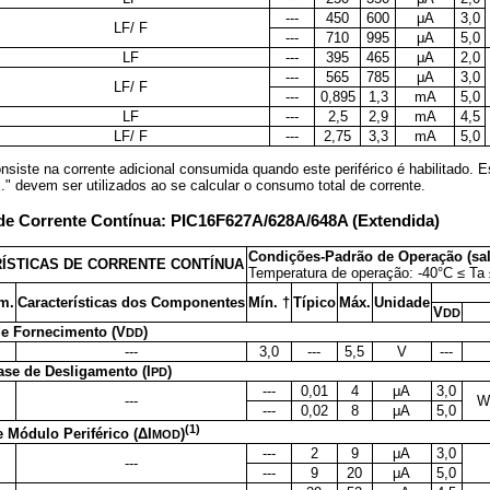
---
450
600
μA
3,0
LF/ F
---
710
995
μA
5,0
LF
---
395
465
μA
2,0
---
565
785
μA
3,0
LF/ F
---
0,895
1,3
mA
5,0
LF
---
2,5
2,9
mA
4,5
LF/ F
---
2,75
3,3
mA
5,0
nsiste na corrente adicional consumida quando este periférico é habilitado. 
" devem ser utilizados ao se calcular o consumo total de corrente.
s de Corrente Contínua: PIC16F627A/628A/648A (Extendida)
Condições-Padrão de Operação (salv
ÍSTICAS DE CORRENTE CONTÍNUA
Temperatura de operação: -40°C ≤ Ta
m.
Características dos Componentes
Mín. †
Típico
Máx.
Unidade
V
DD
e Fornecimento (V
)
DD
---
3,0
---
5,5
V
---
ase de Desligamento (I
)
PD
---
0,01
4
μA
3,0
---
W
---
0,02
8
μA
5,0
(1)
e Módulo Periférico (ΔI
)
MOD
---
2
9
μA
3,0
---
---
9
20
μA
5,0