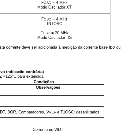
F
= 4 MHz
OSC
Modo Oscilador XT
F
= 4 MHz
OSC
INTOSC
F
= 20 MHz
OSC
Modo Oscilador HS
Esta corrente deve ser adicionada à medição da corrente base I
ou
DD
o indicação contrária)
 ≤ +125°C para extendida
Condições
Observações
DT, BOR, Comparadores, V
e T1OSC: desabilitados
REF
Corrente no WDT