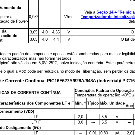
 Aumento da
Veja a
Seção 14.4 "Reinici
gurar a
0,05*
---
---
V/ms
Temporizador de Inicializaçã
ização de Power-
det
m da
3,65
4,0
4,35
V
O 
lização de
3,65
4,0
4,4
V
O bit d
ut
tagem-padrão do componente apenas estão sombreadas para melhor legibili
o caracterizados mas não foram testados.
pico" são válidos em 5,0V, 25°C, salvo indicação contrária. Estes parâmetro
té o qual a V
pode ser reduzida no modo de Hibernação, sem perder os d
DD
 de Corrente Contínua: PIC16F627A/628A/648A (Industrial)/ PIC1
Condições-Padrão de Operação (
ICAS DE CORRENTE CONTÍNUA
Temperatura de operação: -40°C ≤ 
Características dos Componentes LF e F
Mín. †
Típico
Máx.
Unidade
V
DD
ornecimento (V
)
DD
LF
2,0
---
5,5
V
---
LF/ F
3,0
---
5,5
V
---
de Desligamento (I
)
PD
LF
---
0,01
0,80
μA
2,0