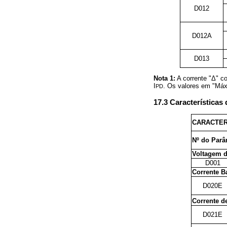
D012
D012A
D013
Nota 1:
A corrente "Δ" co
I
. Os valores em "Máx.
PD
17.3 Característica
CARACTER
Nº do Parâ
Voltagem d
D001
Corrente B
D020E
Corrente d
D021E