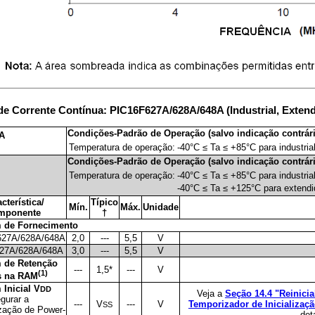
 de Corrente Contínua: PIC16F627A/628A/648A (Industrial, Exten
Condições-Padrão de Operação (salvo indicação contrári
8A
Temperatura de operação:
-40°C ≤ Ta ≤ +85°C para industria
Condições-Padrão de Operação (salvo indicação contrári
Temperatura de operação:
-40°C ≤ Ta ≤ +85°C para industria
-40°C ≤ Ta ≤ +125°C para extend
cterística/
Típico
Mín.
Máx.
Unidade
mponente
†
m de Fornecimento
627A/628A/648A
2,0
---
5,5
V
27A/628A/648A
3,0
---
5,5
V
 de Retenção
---
1,5*
---
V
(1)
s na RAM
 Inicial V
DD
Veja a
Seção 14.4 "Reinici
gurar a
---
V
---
V
Temporizador de Inicializaçã
SS
ização de Power-
det