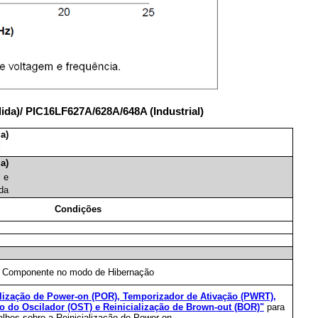
dida)/ PIC16LF627A/628A/648A (Industrial)
a)
l
a)
l e
ida
Condições
Componente no modo de Hibernação
alização de Power-on (POR), Temporizador de Ativação (PWRT),
o do Oscilador (OST) e Reinicialização de Brown-out (BOR)"
para
alhes sobre a Reinicialização de Power-on