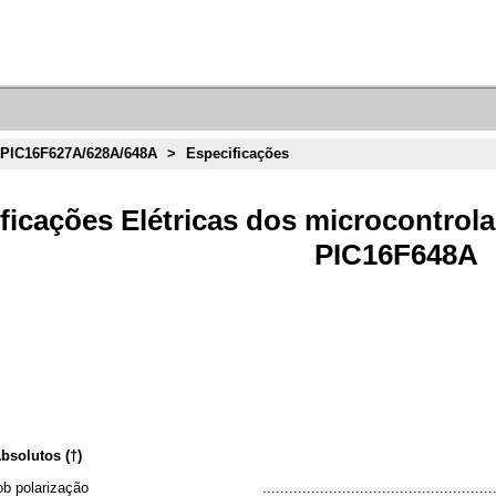
PIC16F627A/628A/648A
>
Especificações
ificações Elétricas dos microcontro
PIC16F648A
bsolutos (†)
b polarização
...............................................