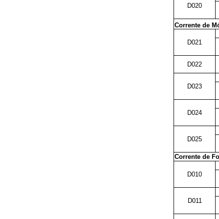
D020
Corrente de Mó
D021
D022
D023
D024
D025
Corrente de Fo
D010
D011