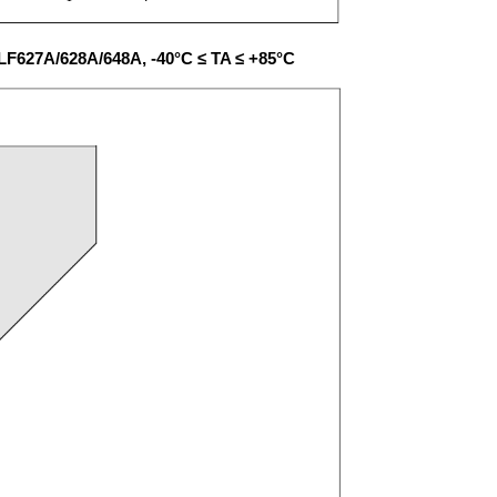
27A/628A/648A, -40°C ≤ TA ≤ +85°C