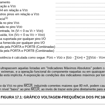
namento
...............................................
lação a V
...............................................
SS
4 em relação a V
...............................................
SS
tros pinos em relação a V
.................................................
SS
(1)
................................................
ncia
a no pino V
................................................
SS
ada no pino V
................................................
DD
entrada, I
(V
< 0 ou V
> V
)
................................................
IK
I
I
DD
saída, I
(V
< 0 ou V
> V
)
................................................
OK
O
O
DD
a suportada por qualquer pino I/O
.................................................
 fornecida por qualquer pino I/O
.................................................
tada pela PORTA e PORTB (Combinadas)
................................................
cida pela PORTA e PORTB (Combinadas)
................................................
 potência é calculada como segue: P
= V
x {I
- ∑I
} + ∑{(V
- V
DIS
DD
DD
OH
DD
O
 ultrapassem aquelas listadas em "Indicadores Máximos Absolutos" podem 
s extremas, e a operação funcional do componente naquelas ou em quaisquer
ão está implícita. A exposição às condições dos indicadores máximos por lon
xo da V
no pino
MCLR
, induzindo correntes maiores que 80 mA, podem caus
SS
um nível "baixo" ao pino
MCLR
, ao invés de trazer este pino diretamente para 
FIGURA 17.1: GRÁFICO VOLTAGEM-FREQUÊNCIA DOS PIC16F62