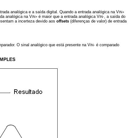
trada analógica e a saída digital. Quando a entrada analógica na V
IN+
ada analógica na V
é maior que a entrada analógica V
, a saída do
IN+
IN-
sentam a incerteza devido aos
offsets
(diferenças de valor) de entrada
parador. O sinal analógico que está presente na V
é comparado
IN-
IMPLES