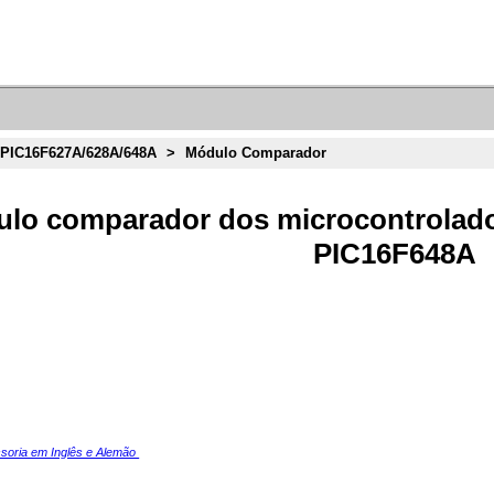
PIC16F627A/628A/648A
>
Módulo Comparador
ulo comparador dos microcontrolad
PIC16F648A
ssoria em Inglês e Alemão