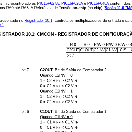
s microcontroladores
PIC16F627A
,
PIC16F628A
e
PIC16F648A
contem dois 
inos RA0 até RA3. A Referência de Tensão
on-chip
(no chip) (
Seção 11.0 "Mó
presentado no
Registrador 10.1
, controla os multiplexadores de entrada e s
0.1
.
ISTRADOR 10.1: CMCON - REGISTRADOR DE CONFIGURAÇ
R-0
R-0
R/W-0
R/W-0
R/W-0
R
C2OUT
C1OUT
C2INV
C1INV
CIS
bit 7
bit 7
C2OUT:
Bit de Saída do Comparador 2
Quando C2INV = 0
1 = C2 V
> C2 V
IN+
IN-
0 = C2 V
< C2 V
IN+
IN-
Quando C2INV = 1
1 = C2 V
< C2 V
IN+
IN-
0 = C2 V
> C2 V
IN+
IN-
bit 6
C1OUT:
Bit de Saída do Comparador 1
Quando C1INV = 0
1 = C1 V
> C1 V
IN+
IN-
0 = C1 V
< C1 V
IN+
IN-