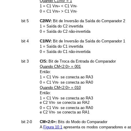
Quando C1INV = 1
1 = C1 V
< C1 V
IN+
IN-
0 = C1 V
> C1 V
IN+
IN-
bit 5
C2INV:
Bit de Inversão da Saída do Comparador 2
1 = Saída do C2 invertida
0 = Saída do C2 não-invertida
bit 4
C1INV:
Bit de Inversão da Saída do Comparador 1
1 = Saída do C1 invertida
0 = Saída do C1 não-invertida
bit 3
CIS:
Bit de Troca da Entrada do Comparador
Quando CM<2:0> = 001
Então:
1 = C1 V
se conecta ao RA3
IN-
0 = C1 V
se conecta ao RA0
IN-
Quando CM<2:0> = 010
Então:
1 = C1 V
se conecta ao RA3
IN-
e C2 V
se conecta ao RA2
IN-
0 = C1 V
se conecta ao RA0
IN-
e C2 V
se conecta ao RA1
IN-
bit 2-0
CM<2:0>:
Bits do Modo do Comparador
A
Figura 10.1
apresenta os modos comparadores e as