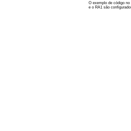
O exemplo de código n
e o RA1 são configurad