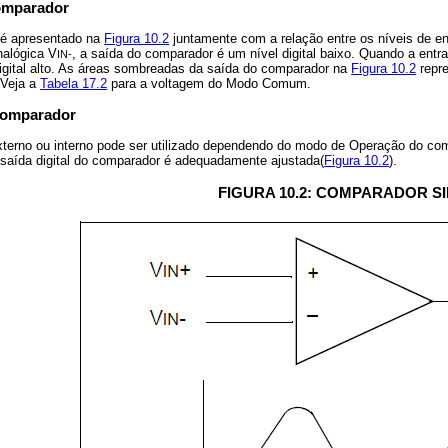
omparador
é apresentado na
Figura 10.2
juntamente com a relação entre os níveis de en
nalógica V
, a saída do comparador é um nível digital baixo. Quando a entr
IN-
igital alto. As áreas sombreadas da saída do comparador na
Figura 10.2
repre
 Veja a
Tabela 17.2
para a voltagem do Modo Comum.
Comparador
xterno ou interno pode ser utilizado dependendo do modo de Operação do com
a saída digital do comparador é adequadamente ajustada(
Figura 10.2
).
FIGURA 10.2: COMPARADOR S