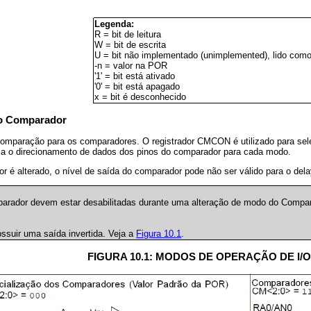
Legenda:
R = bit de leitura
W = bit de escrita
U = bit não implementado (unimplemented), lido como 
-n = valor na POR
'1' = bit está ativado
'0' = bit está apagado
x = bit é desconhecido
do Comparador
omparação para os comparadores. O registrador CMCON é utilizado para sel
ola o direcionamento de dados dos pinos do comparador para cada modo.
 é alterado, o nível de saída do comparador pode não ser válido para o del
arador devem estar desabilitadas durante uma alteração de modo do Comparad
suir uma saída invertida. Veja a
Figura 10.1
.
FIGURA 10.1: MODOS DE OPERAÇÃO DE I