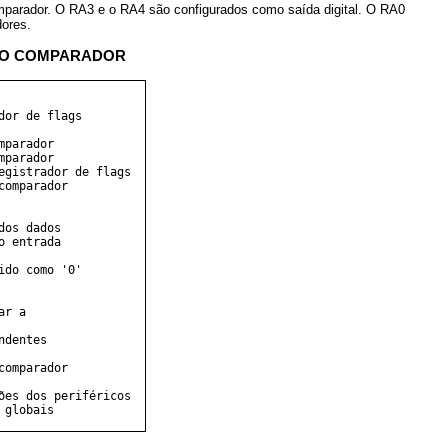
mparador. O RA3 e o RA4 são configurados como saída digital. O RA0
ores.
ULO COMPARADOR
or de flags

parador

parador

egistrador de flags  

omparador

os dados

 entrada 

do como '0'

r a 

dentes

omparador

es dos periféricos

globais
