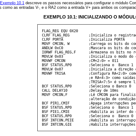
o
Exemplo 10.1
descreve os passos necessários para configurar o módulo Co
os como as entradas V-, e o RA2 como a entrada V+ para ambos os comparad
EXEMPLO 10.1: INICIALIZANDO O MÓD
  FLAG_REG EQU 0X20

  CLRF FLAG_REG         ;Inicializa o registrad
  CLRF PORTA            ;Inicializa PORTA

  MOVF CMCON, W         ;Carrega os bits do com
  ANDLW 0xC0            ;Mascara os bits do com
  IORWF FLAG_REG,F      ;Armazena os bits no r
  MOVLW 0x03            ;Inicializa o modo do c
  MOVWF CMCON           ;CM<2:0> = 011

  BSF STATUS,RP0        ;Seleciona o  Banco 1

  MOVLW 0x07            ;Inicializa a direção d
  MOVWF TRISA           ;Configura RA<2:0> como
                        ;e RA<4:3> como saídas

                        ;TRISA<7:5> é sempre li
  BCF STATUS,RP0        ;Seleciona o Banco 0

  CALL DELAY10          ;Delay de 10ms

  MOVF CMCON,F          ;Lê CMCON para finaliza
                        ;alteração de condição

  BCF PIR1,CMIF         ;Apaga interrupções pen
  BSF STATUS,RP0        ;Seleciona o  Banco 1

  BSF PIE1,CMIE         ;Habilita as inter do c
  BCF STATUS,RP0        ;Seleciona o  Banco 0

  BSF INTCON,PEIE       ;Habilita as interrupçõ
  BSF INTCON,GIE        ;Habilita interrupções 