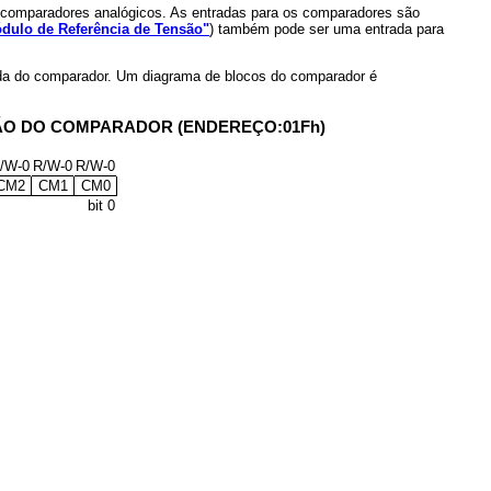
comparadores analógicos. As entradas para os comparadores são
dulo de Referência de Tensão"
) também pode ser uma entrada para
aída do comparador. Um diagrama de blocos do comparador é
ÃO DO COMPARADOR (ENDEREÇO:01Fh)
/W-0
R/W-0
R/W-0
CM2
CM1
CM0
bit 0