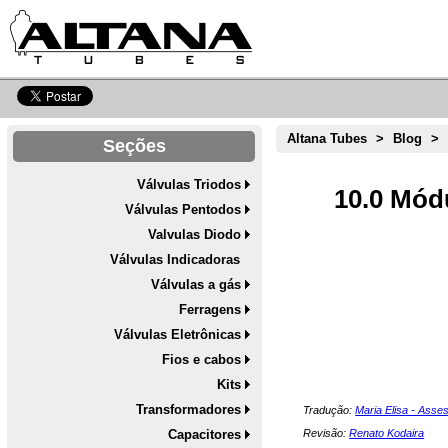
Altana Tubes
>
Blog
>
Seções
Válvulas Triodos
10.0 Mód
Válvulas Pentodos
Valvulas Diodo
Válvulas Indicadoras
Válvulas a gás
Ferragens
Válvulas Eletrônicas
Fios e cabos
Kits
Transformadores
Tradução:
Maria Elisa - Asse
Capacitores
Revisão:
Renato Kodaira